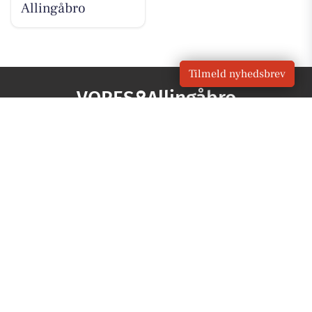
Allingåbro
Tilmeld nyhedsbrev
VORES
Allingåbro
OM VORES DIGITAL
Om os
For annoncører
Vilkår og Privatlivspolitik
Kontakt VORES Digital