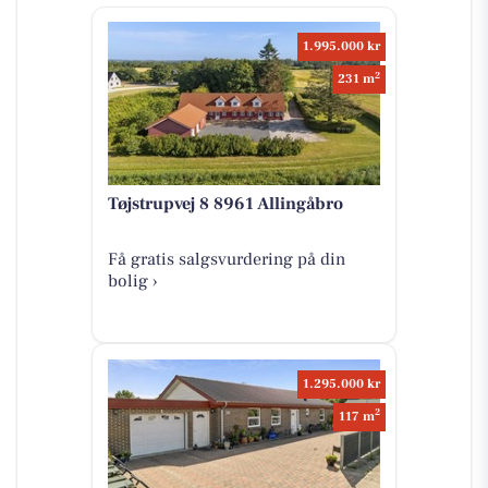
1.995.000 kr
2
231 m
Tøjstrupvej 8 8961 Allingåbro
Få gratis salgsvurdering på din
bolig ›
1.295.000 kr
2
117 m