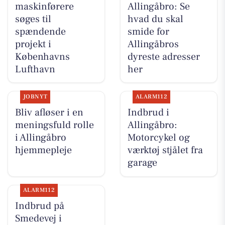
maskinførere
Allingåbro: Se
søges til
hvad du skal
spændende
smide for
projekt i
Allingåbros
Københavns
dyreste adresser
Lufthavn
her
JOBNYT
ALARM112
Bliv afløser i en
Indbrud i
meningsfuld rolle
Allingåbro:
i Allingåbro
Motorcykel og
hjemmepleje
værktøj stjålet fra
garage
ALARM112
Indbrud på
Smedevej i