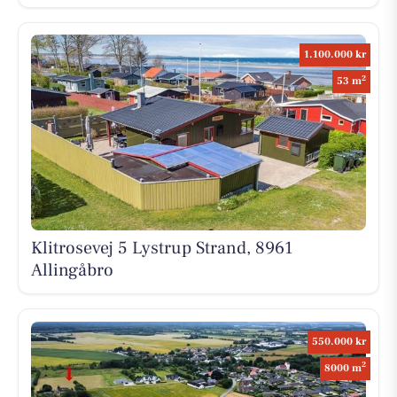
1.100.000 kr
2
53 m
Klitrosevej 5 Lystrup Strand, 8961
Allingåbro
550.000 kr
2
8000 m