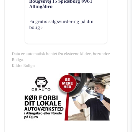
Rougsøvej 15 Spidsborg 8961
Allingåbro
Få gratis salgsvurdering på din
bolig ›
Data er automatisk hentet fra eksterne kilder, herunder
Boliga.
Kilde: Boliga