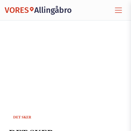
VORES
Allingåbro
DET SKER