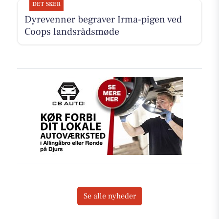
DET SKER
Dyrevenner begraver Irma-pigen ved
Coops landsrådsmøde
Se alle nyheder