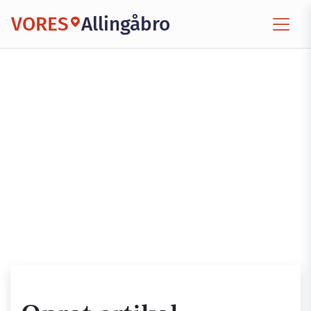
VORES
Allingåbro