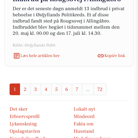
Der er det seneste døgn anmeldt 13 indbrud i privat
beboelse i Østjyllands Politikreds. Et af disse
indbrud fandt sted på Rougsovej i Allingåbro.
Indbruddet blev begået i tidsrummet mellem den
20. maj kl. 00.00 og den 17. juli kl. 14.30.
Kilde: Østjyllands Politi
Læs hele artiklen her
Kopiér link
1
2
3
4
5
6
7
...
72
Det sker
Lokalt nyt
Erhvervsprofil
Mindeord
Lykønskning
Fakta om
Opslagstavlen
Husstand