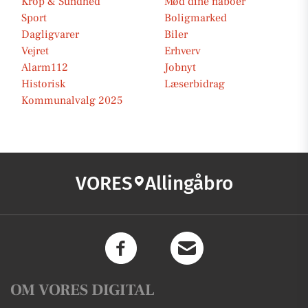
Krop & Sundhed
Mød dine naboer
Sport
Boligmarked
Dagligvarer
Biler
Vejret
Erhverv
Alarm112
Jobnyt
Historisk
Læserbidrag
Kommunalvalg 2025
VORES
Allingåbro
OM VORES DIGITAL