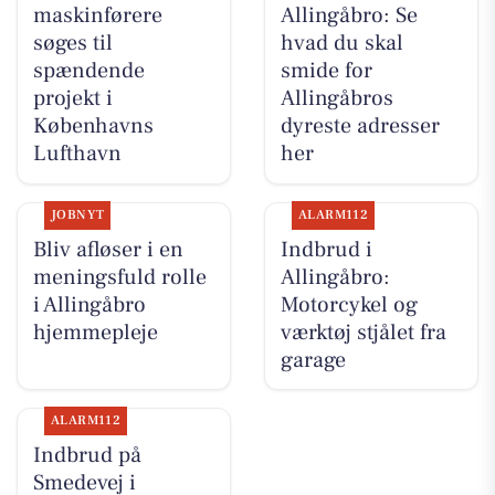
maskinførere
Allingåbro: Se
søges til
hvad du skal
spændende
smide for
projekt i
Allingåbros
Københavns
dyreste adresser
Lufthavn
her
JOBNYT
ALARM112
Bliv afløser i en
Indbrud i
meningsfuld rolle
Allingåbro:
i Allingåbro
Motorcykel og
hjemmepleje
værktøj stjålet fra
garage
ALARM112
Indbrud på
Smedevej i