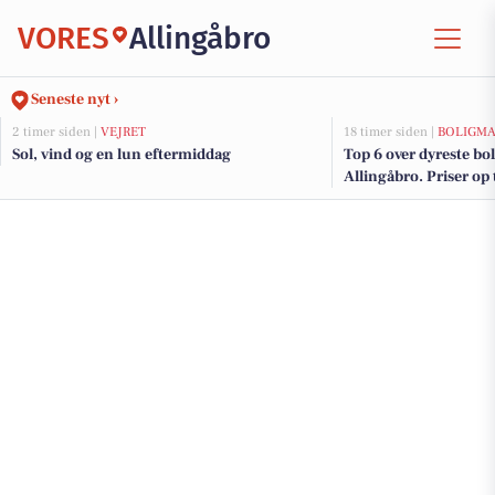
VORES
Allingåbro
Seneste nyt ›
2 timer siden |
VEJRET
18 timer siden |
BOLIGM
Sol, vind og en lun eftermiddag
Top 6 over dyreste boli
Allingåbro. Priser op 