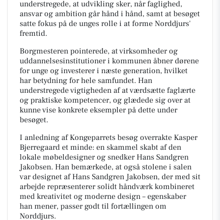
understregede, at udvikling sker, når faglighed,
ansvar og ambition går hånd i hånd, samt at besøget
satte fokus på de unges rolle i at forme Norddjurs'
fremtid.
Borgmesteren pointerede, at virksomheder og
uddannelsesinstitutioner i kommunen åbner dørene
for unge og investerer i næste generation, hvilket
har betydning for hele samfundet. Han
understregede vigtigheden af at værdsætte faglærte
og praktiske kompetencer, og glædede sig over at
kunne vise konkrete eksempler på dette under
besøget.
I anledning af Kongeparrets besøg overrakte Kasper
Bjerregaard et minde: en skammel skabt af den
lokale møbeldesigner og snedker Hans Sandgren
Jakobsen. Han bemærkede, at også stolene i salen
var designet af Hans Sandgren Jakobsen, der med sit
arbejde repræsenterer solidt håndværk kombineret
med kreativitet og moderne design – egenskaber
han mener, passer godt til fortællingen om
Norddjurs.