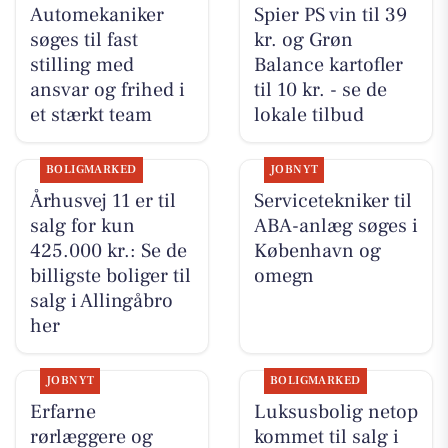
Automekaniker
Spier PS vin til 39
søges til fast
kr. og Grøn
stilling med
Balance kartofler
ansvar og frihed i
til 10 kr. - se de
et stærkt team
lokale tilbud
BOLIGMARKED
JOBNYT
Århusvej 11 er til
Servicetekniker til
salg for kun
ABA-anlæg søges i
425.000 kr.: Se de
København og
billigste boliger til
omegn
salg i Allingåbro
her
JOBNYT
BOLIGMARKED
Erfarne
Luksusbolig netop
rørlæggere og
kommet til salg i