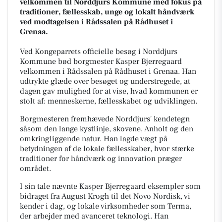
velkommen til Norddjurs Kommune med fokus på
traditioner, fællesskab, unge og lokalt håndværk
ved modtagelsen i Rådssalen på Rådhuset i
Grenaa.
Ved Kongeparrets officielle besøg i Norddjurs
Kommune bød borgmester Kasper Bjerregaard
velkommen i Rådssalen på Rådhuset i Grenaa. Han
udtrykte glæde over besøget og understregede, at
dagen gav mulighed for at vise, hvad kommunen er
stolt af: menneskerne, fællesskabet og udviklingen.
Borgmesteren fremhævede Norddjurs' kendetegn
såsom den lange kystlinje, skovene, Anholt og den
omkringliggende natur. Han lagde vægt på
betydningen af de lokale fællesskaber, hvor stærke
traditioner for håndværk og innovation præger
området.
I sin tale nævnte Kasper Bjerregaard eksempler som
bidraget fra August Krogh til det Novo Nordisk, vi
kender i dag, og lokale virksomheder som Terma,
der arbejder med avanceret teknologi. Han