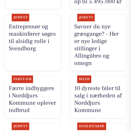
op til 5.495.000 kr
JOBNYT
JOBNYT
Entreprenør og
Savner du nye
maskinfører søges
græsgange? - Her
til alsidig rolle i
er nye ledige
Svendborg
stillinger i
Allingåbro og
omegn
FAKTA OM
BILER
Færre indbyggere
10 dyreste biler til
i Norddjurs
salg i nærheden af
Kommune oplever
Norddjurs
indbrud
Kommune
JOBNYT
DAGLIGVARER