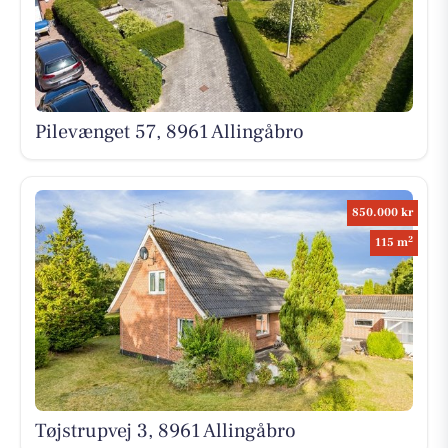
Pilevænget 57, 8961 Allingåbro
850.000 kr
2
115 m
Tøjstrupvej 3, 8961 Allingåbro