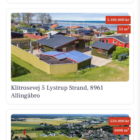
1.100.000 kr
2
53 m
Klitrosevej 5 Lystrup Strand, 8961
Allingåbro
550.000 kr
2
8000 m