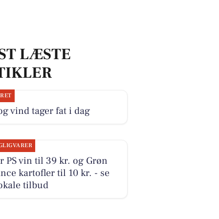
ST LÆSTE
TIKLER
JRET
og vind tager fat i dag
GLIGVARER
r PS vin til 39 kr. og Grøn
nce kartofler til 10 kr. - se
okale tilbud