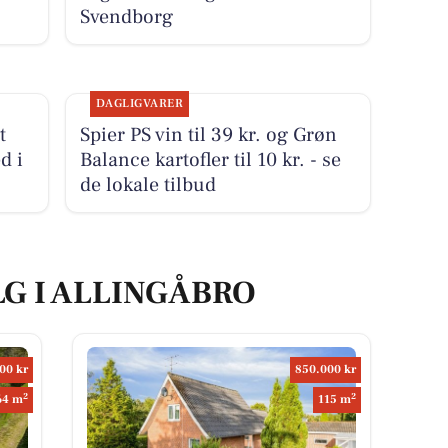
Svendborg
DAGLIGVARER
t
Spier PS vin til 39 kr. og Grøn
d i
Balance kartofler til 10 kr. - se
de lokale tilbud
LG I ALLINGÅBRO
00 kr
850.000 kr
2
2
64 m
115 m