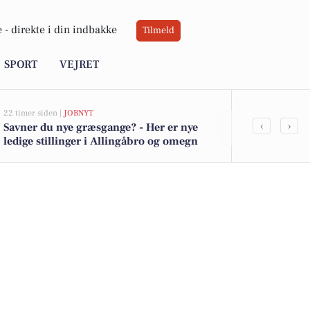
 -
direkte i din indbakke
Tilmeld
SPORT
VEJRET
22 timer siden |
JOBNYT
05-08-2026 13:00
‹
›
Savner du nye græsgange? - Her er nye
Top 6 over dy
ledige stillinger i Allingåbro og omegn
Allingåbro. 