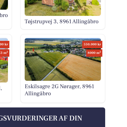
åbro
Tøjstrupvej 3, 8961 Allingåbro
00 kr
550.000 kr
2
2
53 m
8000 m
Eskilsagre 2G Nørager, 8961
,
Allingåbro
LGSVURDERINGER AF DIN