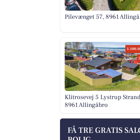
Pilevænget 57, 8961 Alling
1.100.0
Klitrosevej 5 Lystrup Strand
8961 Allingåbro
FÅ TRE GRATIS SA
BOLIG