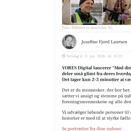
Foto: Billedet er lavet vha. AI
.
Josefine Fjord Laursen
Torsdag d. 11. jun. 2026 - kl. 15:23
VORES Digital lancerer "Mød dine
deler små glimt fra deres hverdag
Det tager kun 2-3 minutter at v
Det er de mennesker, der bor her,
sætter vi ansigt og stemme på nab
foreningsmenneskene og alle dem,
Vi udvælger løbende personer til s
historier er med til at styrke fæl
Se portrætter fra dine naboer