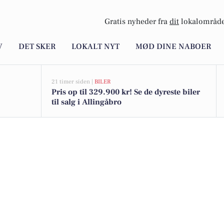
Gratis nyheder fra
dit
lokalområde
V
DET SKER
LOKALT NYT
MØD DINE NABOER
21 timer siden |
BILER
Pris op til 329.900 kr! Se de dyreste biler
til salg i Allingåbro