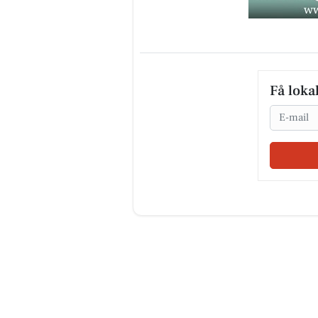
Få loka
Email