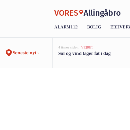
VORES
Allingåbro
ALARM112
BOLIG
ERHVER
4 timer siden |
VEJRET
Seneste nyt ›
Sol og vind tager fat i dag