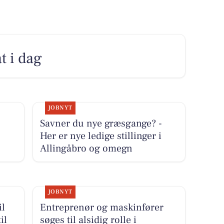
t i dag
JOBNYT
Savner du nye græsgange? -
Her er nye ledige stillinger i
Allingåbro og omegn
JOBNYT
il
Entreprenør og maskinfører
il
søges til alsidig rolle i