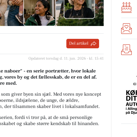
Del artikel
Opdateret torsdag d. 11. jun. 2026 - kl. 15:41
 naboer" - en serie portrætter, hvor lokale
, vores by og det fællesskab, de er en del af.
ære med.
 som giver byen sin sjæl.
Med vores nye koncept
oerne, ildsjælene, de unge, de ældre,
 der tilsammen skaber livet i lokalsamfundet.
erien, fordi vi tror på, at de små personlige
lesskabet og skabe større kendskab til hinanden.