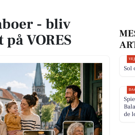
å VORES
boer - bliv
ME
t på VORES
AR
VE
Sol 
DA
Spie
Bala
de l