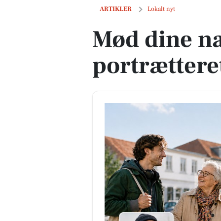
Mød dine naboer - bliv portrætteret p
ARTIKLER
Lokalt nyt
Mød dine na
portrættere