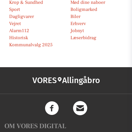
Krop & Sundhed
Mød dine naboer
Sport
Boligmarked
Dagligvarer
Biler
Vejret
Erhverv
Alarm112
Jobnyt
Historisk
Læserbidrag
Kommunalvalg 2025
VORES
Allingåbro
OM VORES DIGITAL