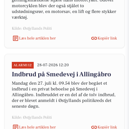
gerningsmændene stjæle hans motorcykel. Udover
motorcyklen blev der også stjålet to
udstødningsrør, en motorsav, en lift og flere stykker
værktøj.
Kilde: Østjyllands Politi
Læs hele artiklen her
Kopiér link
28-07-2026 12:20
ALARM112
Indbrud på Smedevej i Allingåbro
Mandag den 27. juli kl. 09.54 blev der begået et
indbrud i en privat beboelse på Smedevej i
Allingåbro. Indbruddet er en del af de tolv indbrud,
der er blevet anmeldt i Østjyllands politikreds det
seneste døgn.
Kilde: Østjyllands Politi
Læs hele artiklen her
Kopiér link