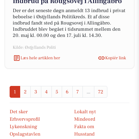
Indbrud på Rougsovej i Allingåbro
Der er det seneste døgn anmeldt 13 indbrud i privat
beboelse i Østjyllands Politikreds. Et af disse
indbrud fandt sted på Rougsovej i Allingåbro.
Indbruddet blev begået i tidsrummet mellem den
20. maj kl. 00.00 og den 17. juli kl. 14.30.
Kilde: Østjyllands Politi
Læs hele artiklen her
Kopiér link
1
2
3
4
5
6
7
...
72
Det sker
Lokalt nyt
Erhvervsprofil
Mindeord
Lykønskning
Fakta om
Opslagstavlen
Husstand