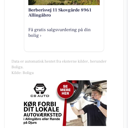
Berberisvej 11 Skovgårde 8961
Allingåbro
Få gratis salgsvurdering på din
bolig ›
Data er automatisk hentet fra eksterne kilder, herunder
Boliga.
Kilde: Boliga