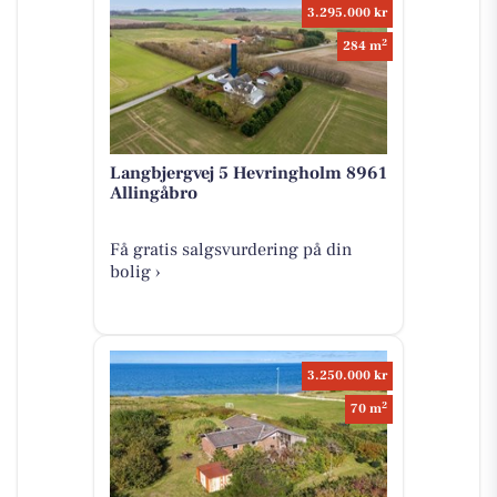
3.295.000 kr
2
284 m
Langbjergvej 5 Hevringholm 8961
Allingåbro
Få gratis salgsvurdering på din
bolig ›
3.250.000 kr
2
70 m