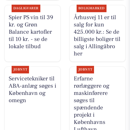
DAGLIGVARER
BOLIGMARKED
Spier PS vin til 39
Århusvej 11 er til
kr. og Grøn
salg for kun
Balance kartofler
425.000 kr.: Se de
til 10 kr. - se de
billigste boliger til
lokale tilbud
salg i Allingåbro
her
JOBNYT
JOBNYT
Servicetekniker til
Erfarne
ABA-anlæg søges i
rørlæggere og
København og
maskinførere
omegn
søges til
spændende
projekt i
Københavns
Lufthavn