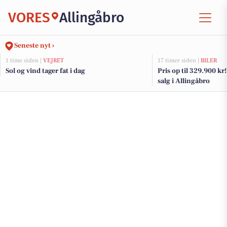
VORES
Allingåbro
Seneste nyt ›
1 time siden |
VEJRET
17 timer siden |
BILER
Sol og vind tager fat i dag
Pris op til 329.900 kr! 
salg i Allingåbro