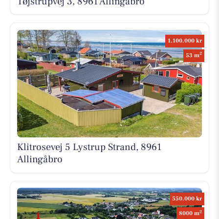
Tøjstrupvej 3, 8961 Allingåbro
1.100.000 kr
2
53 m
Klitrosevej 5 Lystrup Strand, 8961
Allingåbro
550.000 kr
2
8000 m