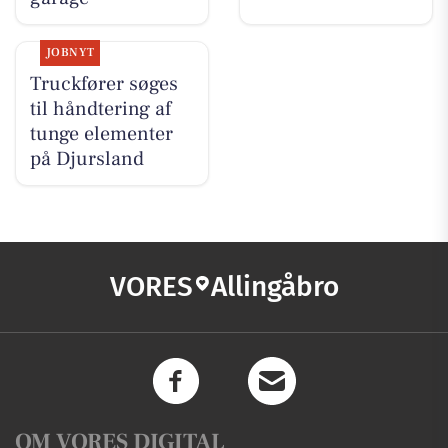
JOBNYT
Truckfører søges
til håndtering af
tunge elementer
på Djursland
VORES
Allingåbro
OM VORES DIGITAL