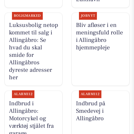
BOLIGMARKED
JOBNYT
Luksusbolig netop
Bliv afløser i en
kommet til salg i
meningsfuld rolle
Allingåbro: Se
i Allingåbro
hvad du skal
hjemmepleje
smide for
Allingåbros
dyreste adresser
her
ALARM112
ALARM112
Indbrud i
Indbrud på
Allingåbro:
Smedevej i
Motorcykel og
Allingåbro
værktøj stjålet fra
garage