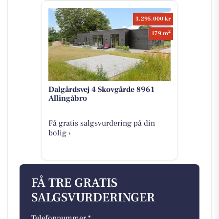
3.295.000 kr
2
179 m
Dalgårdsvej 4 Skovgårde 8961
Allingåbro
Få gratis salgsvurdering på din
bolig ›
FÅ TRE GRATIS
SALGSVURDERINGER
Telefonnummer *