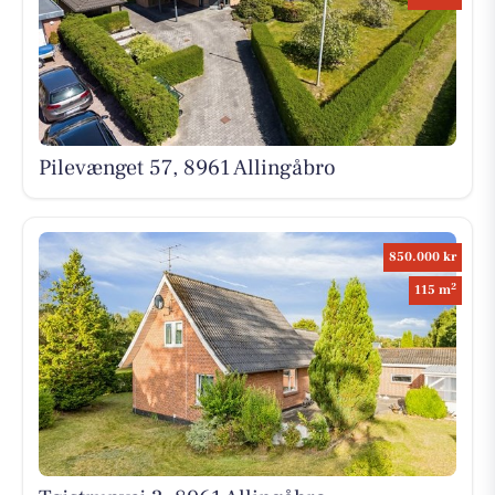
Pilevænget 57, 8961 Allingåbro
850.000 kr
2
115 m