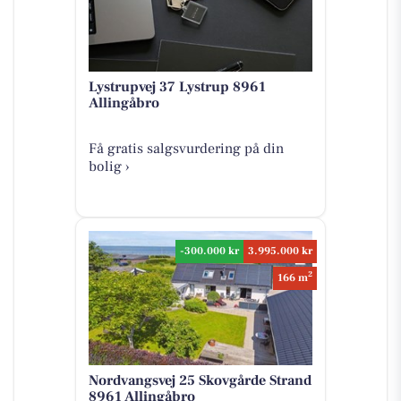
Lystrupvej 37 Lystrup 8961
Allingåbro
Få gratis salgsvurdering på din
bolig ›
-300.000 kr
3.995.000 kr
2
166 m
Nordvangsvej 25 Skovgårde Strand
8961 Allingåbro