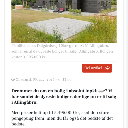
På billedet ses Dalgårdsvej 4 Skovgårde 8961 Allingåbro,
som er en af de dyreste boliger til salg i Allingåbro. Boligen
koster 3.295.000 kr.
Del artikel
Onsdag d. 05. aug. 2026 - kl. 13:00
Drømmer du om en bolig i absolut topklasse? Vi
har samlet de dyreste boliger, der lige nu er til salg
i Allingåbro.
Med priser helt op til 5.495.000 kr, skal den store
pengepung frem, men du får også det bedste af det
bedste.