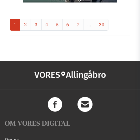
1
2
3
4
5
6
7
...
20
VORES
Allingåbro
OM VORES DIGITAL