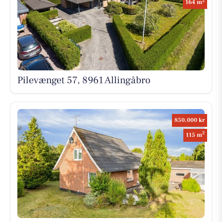
2
164 m
Pilevænget 57, 8961 Allingåbro
850.000 kr
2
115 m