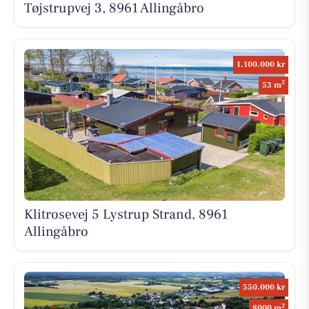
Tøjstrupvej 3, 8961 Allingåbro
1.100.000 kr
2
53 m
Klitrosevej 5 Lystrup Strand, 8961
Allingåbro
550.000 kr
2
8000 m