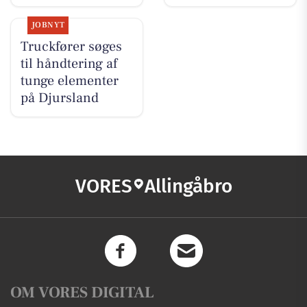
JOBNYT
Truckfører søges
til håndtering af
tunge elementer
på Djursland
VORES
Allingåbro
OM VORES DIGITAL