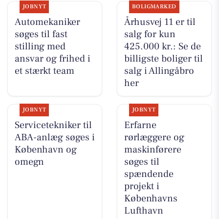
JOBNYT
BOLIGMARKED
Automekaniker
Århusvej 11 er til
søges til fast
salg for kun
stilling med
425.000 kr.: Se de
ansvar og frihed i
billigste boliger til
et stærkt team
salg i Allingåbro
her
JOBNYT
JOBNYT
Servicetekniker til
Erfarne
ABA-anlæg søges i
rørlæggere og
København og
maskinførere
omegn
søges til
spændende
projekt i
Københavns
Lufthavn