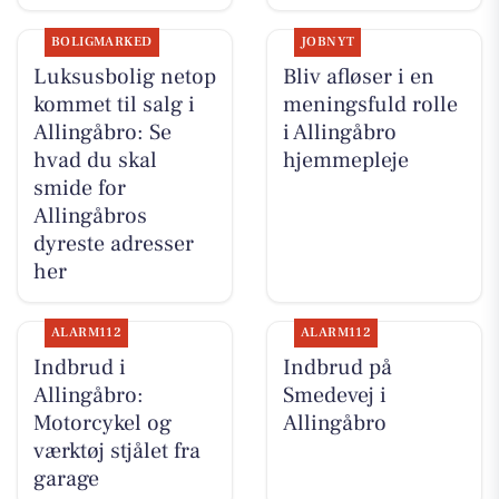
BOLIGMARKED
JOBNYT
Luksusbolig netop
Bliv afløser i en
kommet til salg i
meningsfuld rolle
Allingåbro: Se
i Allingåbro
hvad du skal
hjemmepleje
smide for
Allingåbros
dyreste adresser
her
ALARM112
ALARM112
Indbrud i
Indbrud på
Allingåbro:
Smedevej i
Motorcykel og
Allingåbro
værktøj stjålet fra
garage