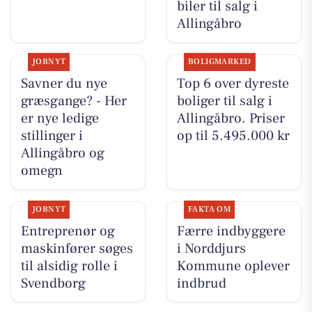
biler til salg i
Allingåbro
JOBNYT
BOLIGMARKED
Savner du nye
Top 6 over dyreste
græsgange? - Her
boliger til salg i
er nye ledige
Allingåbro. Priser
stillinger i
op til 5.495.000 kr
Allingåbro og
omegn
JOBNYT
FAKTA OM
Entreprenør og
Færre indbyggere
maskinfører søges
i Norddjurs
til alsidig rolle i
Kommune oplever
Svendborg
indbrud