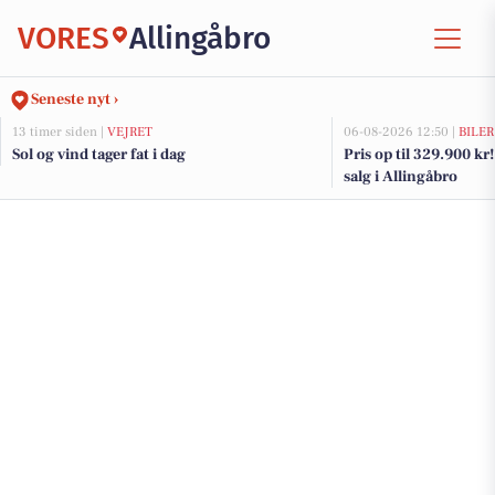
VORES
Allingåbro
Seneste nyt ›
13 timer siden |
VEJRET
06-08-2026 12:50 |
BILER
Sol og vind tager fat i dag
Pris op til 329.900 kr! 
salg i Allingåbro