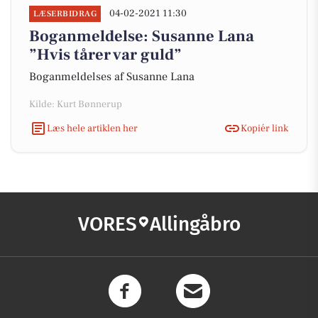
04-02-2021 11:30
LÆSERBIDRAG
Boganmeldelse: Susanne Lana
”Hvis tårer var guld”
Boganmeldelses af Susanne Lana
Kilde: Kurt Bønnerup
Læs hele artiklen her
Kopiér link
VORES
Allingåbro