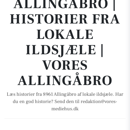
ALLINGÅBRO |
HISTORIER FRA
LOKALE
ILDSJÆLE |
VORES
ALLINGÅBRO
Læs historier fra 8961 Allingåbro af lokale ildsjæle. Har
du en god historie? Send den til redaktion@vores-
mediehus.dk