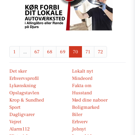
1
...
67
68
69
70
71
72
Det sker
Lokalt nyt
Erhvervsprofil
Mindeord
Lykønskning
Fakta om
Opslagstavlen
Husstand
Krop & Sundhed
Mød dine naboer
Sport
Boligmarked
Dagligvarer
Biler
Vejret
Erhverv
Alarm112
Jobnyt