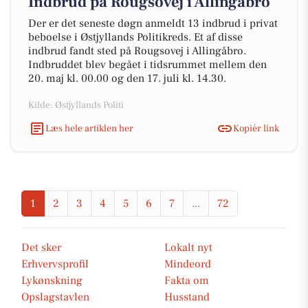
Indbrud på Rougsovej i Allingåbro
Der er det seneste døgn anmeldt 13 indbrud i privat
beboelse i Østjyllands Politikreds. Et af disse
indbrud fandt sted på Rougsovej i Allingåbro.
Indbruddet blev begået i tidsrummet mellem den
20. maj kl. 00.00 og den 17. juli kl. 14.30.
Kilde: Østjyllands Politi
Læs hele artiklen her
Kopiér link
1
2
3
4
5
6
7
...
72
Det sker
Lokalt nyt
Erhvervsprofil
Mindeord
Lykønskning
Fakta om
Opslagstavlen
Husstand