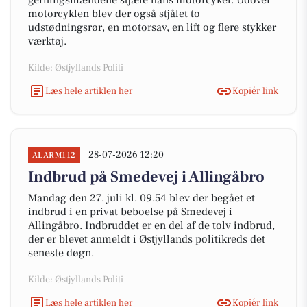
gerningsmændene stjæle hans motorcykel. Udover
motorcyklen blev der også stjålet to
udstødningsrør, en motorsav, en lift og flere stykker
værktøj.
Kilde: Østjyllands Politi
Læs hele artiklen her
Kopiér link
28-07-2026 12:20
ALARM112
Indbrud på Smedevej i Allingåbro
Mandag den 27. juli kl. 09.54 blev der begået et
indbrud i en privat beboelse på Smedevej i
Allingåbro. Indbruddet er en del af de tolv indbrud,
der er blevet anmeldt i Østjyllands politikreds det
seneste døgn.
Kilde: Østjyllands Politi
Læs hele artiklen her
Kopiér link