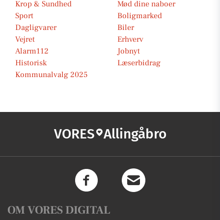
Krop & Sundhed
Mød dine naboer
Sport
Boligmarked
Dagligvarer
Biler
Vejret
Erhverv
Alarm112
Jobnyt
Historisk
Læserbidrag
Kommunalvalg 2025
VORES
Allingåbro
OM VORES DIGITAL