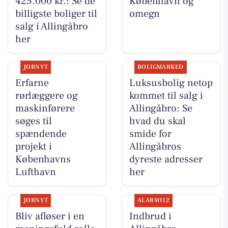
425.000 kr.: Se de
København og
billigste boliger til
omegn
salg i Allingåbro
her
JOBNYT
BOLIGMARKED
Erfarne
Luksusbolig netop
rørlæggere og
kommet til salg i
maskinførere
Allingåbro: Se
søges til
hvad du skal
spændende
smide for
projekt i
Allingåbros
Københavns
dyreste adresser
Lufthavn
her
JOBNYT
ALARM112
Bliv afløser i en
Indbrud i