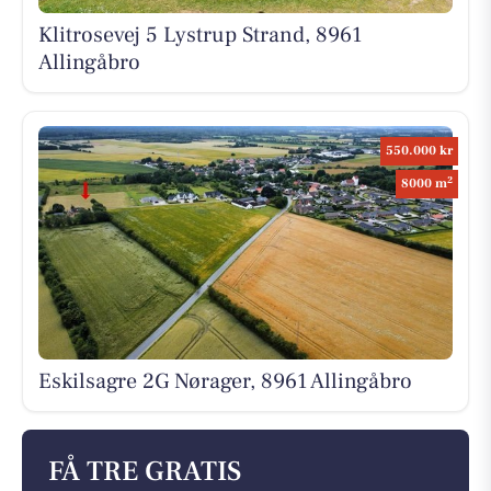
Klitrosevej 5 Lystrup Strand, 8961
Allingåbro
550.000 kr
2
8000 m
Eskilsagre 2G Nørager, 8961 Allingåbro
FÅ TRE GRATIS