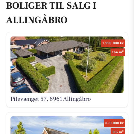
BOLIGER TIL SALG I
ALLINGÅBRO
1.998.000 kr
2
164 m
Pilevænget 57, 8961 Allingåbro
850.000 kr
2
115 m