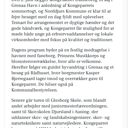
Grenaa Havn i anledning af Kongeparrets
sommertogt, og Norddjurs Kommune er klar til at
fejre besøget med en dag fyldt med oplevelser.
Temaet for arrangementet er dygtige hænder og det
gode håndværk, og Kongeparret får mulighed for at
møde både unge på erhvervsuddannelser og lokale
virksomheder med fokus på kvalitet og traditioner.
Dagens program byder på en festlig modtagelse i
havnen med faneborg, Prinsens Musikkorps og
blomsteroverrækkelse, hvor alle er velkomne.
Herefter følger en guidet byvandring i Grenaa og et
besøg på Rådhuset, hvor borgmester Kasper
Bjerregaard tager imod og overrækker gave til
Kongeparret. De hilser også på
Kommunalbestyrelsen.
Senere går turen til Glesborg Skole, som blandt
andet arbejder med juniormesterlæreordningen,
samt til Skovskolen Djursland i Auning, der
uddanner skov- og landskabsingeniører, skov- og
naturteknikere samt naturvejledere. Kongeparret