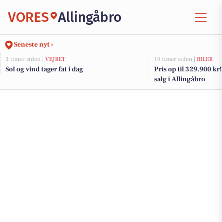
VORES
Allingåbro
Seneste nyt ›
3 timer siden |
VEJRET
19 timer siden |
BILER
Sol og vind tager fat i dag
Pris op til 329.900 kr! 
salg i Allingåbro