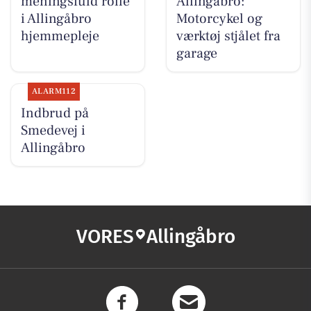
meningsfuld rolle
Allingåbro:
i Allingåbro
Motorcykel og
hjemmepleje
værktøj stjålet fra
garage
ALARM112
Indbrud på
Smedevej i
Allingåbro
VORES
Allingåbro