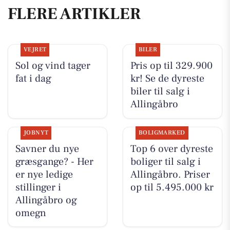
FLERE ARTIKLER
VEJRET
BILER
Sol og vind tager
Pris op til 329.900
fat i dag
kr! Se de dyreste
biler til salg i
Allingåbro
JOBNYT
BOLIGMARKED
Savner du nye
Top 6 over dyreste
græsgange? - Her
boliger til salg i
er nye ledige
Allingåbro. Priser
stillinger i
op til 5.495.000 kr
Allingåbro og
omegn