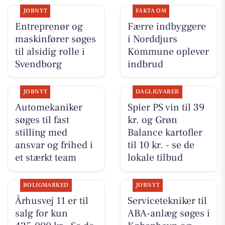
JOBNYT
FAKTA OM
Entreprenør og
Færre indbyggere
maskinfører søges
i Norddjurs
til alsidig rolle i
Kommune oplever
Svendborg
indbrud
JOBNYT
DAGLIGVARER
Automekaniker
Spier PS vin til 39
søges til fast
kr. og Grøn
stilling med
Balance kartofler
ansvar og frihed i
til 10 kr. - se de
et stærkt team
lokale tilbud
BOLIGMARKED
JOBNYT
Århusvej 11 er til
Servicetekniker til
salg for kun
ABA-anlæg søges i