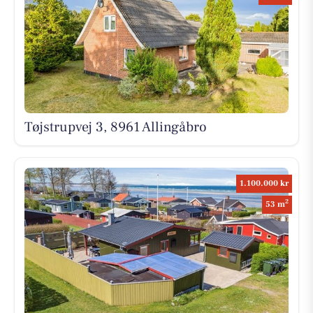
Tøjstrupvej 3, 8961 Allingåbro
1.100.000 kr
2
53 m