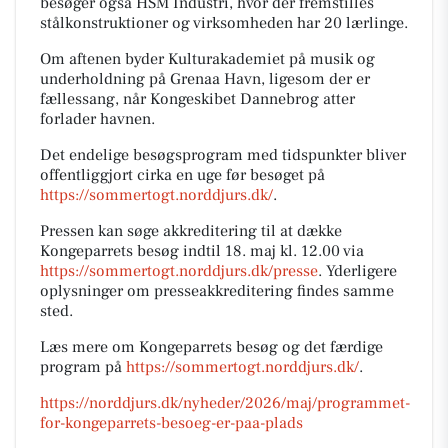
besøger også HSM Industri, hvor der fremstilles
stålkonstruktioner og virksomheden har 20 lærlinge.
Om aftenen byder Kulturakademiet på musik og
underholdning på Grenaa Havn, ligesom der er
fællessang, når Kongeskibet Dannebrog atter
forlader havnen.
Det endelige besøgsprogram med tidspunkter bliver
offentliggjort cirka en uge før besøget på
https://sommertogt.norddjurs.dk/
.
Pressen kan søge akkreditering til at dække
Kongeparrets besøg indtil 18. maj kl. 12.00 via
https://sommertogt.norddjurs.dk/presse
. Yderligere
oplysninger om presseakkreditering findes samme
sted.
Læs mere om Kongeparrets besøg og det færdige
program på
https://sommertogt.norddjurs.dk/
.
https://norddjurs.dk/nyheder/2026/maj/programmet-
for-kongeparrets-besoeg-er-paa-plads