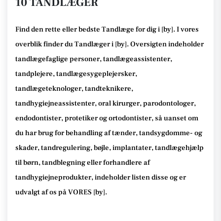
10 TANDLÆGER
Find den rette
eller bedste Tandlæge
for dig i [
by
]. I vores
overblik finder du Tandlæger i [
by
].
Oversigten indeholder
tandlægefaglige personer, tandlægeassistenter,
tandplejere, tandlægesygeplejersker,
tandlægeteknologer, tandteknikere,
tandhygiejneassistenter, oral kirurger, parodontologer,
endodontister, protetiker og ortodontister, så
uanset om
du har brug for behandling af tænder, tandsygdomme- og
skader, tandregulering, bøjle, implantater, tandlægehjælp
til børn, tandblegning eller forhandlere af
tandhygiejneprodukter
, indeholder listen disse
og er
udvalgt af os på VORES [
by
]
.