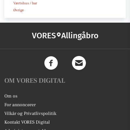
Værtshus / bar
Øvrige
VORES
Allingåbro
OM VORES DIGITAL
Om os
For annoncører
Vilkår og Privatlivspolitik
Kontakt VORES Digital