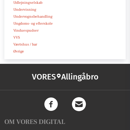
Udlejningselskab
Undervisning
Undervognsbehandling
Ungdoms- og efterskole
Vinduespudser
VVS
Værtshus / bar
Øvrige
VORES
Allingåbro
OM VORES DIGITAL