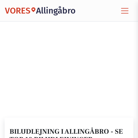
VORES
Allingåbro
BILUDLEJNING I ALLINGÅBRO - SE