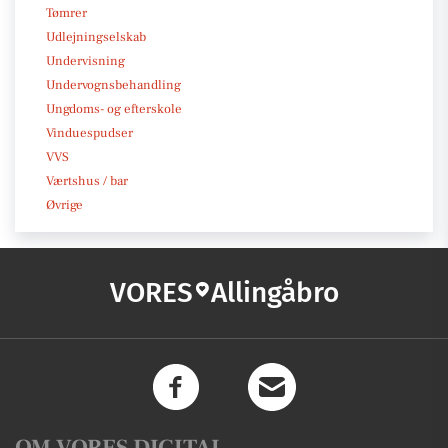
Tømrer
Udlejningselskab
Undervisning
Undervognsbehandling
Ungdoms- og efterskole
Vinduespudser
VVS
Værtshus / bar
Øvrige
VORES
Allingåbro
OM VORES DIGITAL