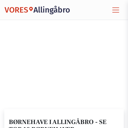
VORES
Allingåbro
BØRNEHAVE I ALLINGÅBRO - SE