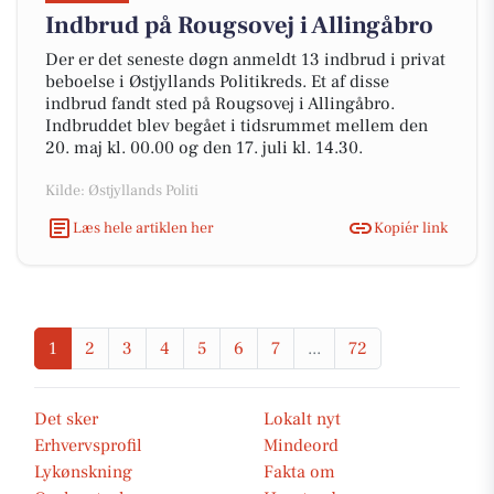
Indbrud på Rougsovej i Allingåbro
Der er det seneste døgn anmeldt 13 indbrud i privat
beboelse i Østjyllands Politikreds. Et af disse
indbrud fandt sted på Rougsovej i Allingåbro.
Indbruddet blev begået i tidsrummet mellem den
20. maj kl. 00.00 og den 17. juli kl. 14.30.
Kilde: Østjyllands Politi
Læs hele artiklen her
Kopiér link
1
2
3
4
5
6
7
...
72
Det sker
Lokalt nyt
Erhvervsprofil
Mindeord
Lykønskning
Fakta om