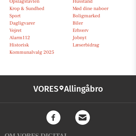
Opslagstavlen
Husstand
Krop & Sundhed
Mød dine naboer
Sport
Boligmarked
Dagligvarer
Biler
Vejret
Erhverv
Alarm112
Jobnyt
Historisk
Læserbidrag
Kommunalvalg 2025
VORES
Allingåbro