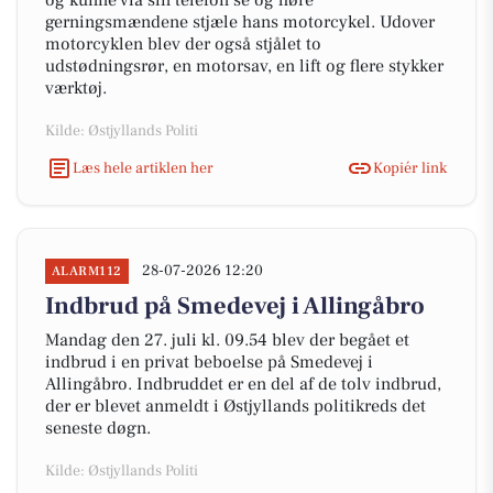
og kunne via sin telefon se og høre
gerningsmændene stjæle hans motorcykel. Udover
motorcyklen blev der også stjålet to
udstødningsrør, en motorsav, en lift og flere stykker
værktøj.
Kilde: Østjyllands Politi
Læs hele artiklen her
Kopiér link
28-07-2026 12:20
ALARM112
Indbrud på Smedevej i Allingåbro
Mandag den 27. juli kl. 09.54 blev der begået et
indbrud i en privat beboelse på Smedevej i
Allingåbro. Indbruddet er en del af de tolv indbrud,
der er blevet anmeldt i Østjyllands politikreds det
seneste døgn.
Kilde: Østjyllands Politi