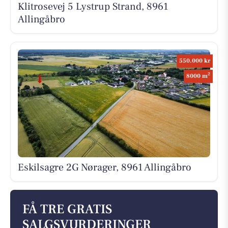
Klitrosevej 5 Lystrup Strand, 8961
Allingåbro
550.000 kr
2
8000 m
Eskilsagre 2G Nørager, 8961 Allingåbro
FÅ TRE GRATIS
SALGSVURDERINGER