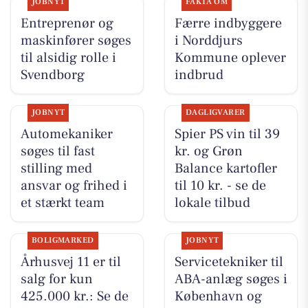
JOBNYT
FAKTA OM
Entreprenør og
Færre indbyggere
maskinfører søges
i Norddjurs
til alsidig rolle i
Kommune oplever
Svendborg
indbrud
JOBNYT
DAGLIGVARER
Automekaniker
Spier PS vin til 39
søges til fast
kr. og Grøn
stilling med
Balance kartofler
ansvar og frihed i
til 10 kr. - se de
et stærkt team
lokale tilbud
BOLIGMARKED
JOBNYT
Århusvej 11 er til
Servicetekniker til
salg for kun
ABA-anlæg søges i
425.000 kr.: Se de
København og