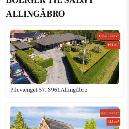
BOLIGER TIL SALG I
ALLINGÅBRO
1.998.000 kr
2
164 m
Pilevænget 57, 8961 Allingåbro
850.000 kr
2
115 m