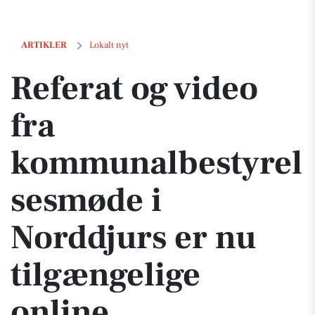
Referat og video fra kommunalbestyrelsesmøde i Norddjurs er nu til
ARTIKLER
Lokalt nyt
Referat og video
fra
kommunalbestyrel
sesmøde i
Norddjurs er nu
tilgængelige
online