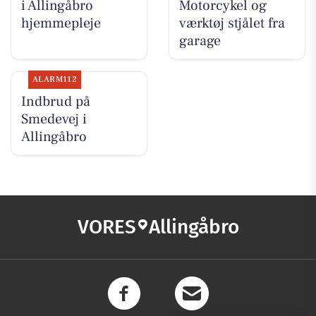
i Allingåbro
Motorcykel og
hjemmepleje
værktøj stjålet fra
garage
ALARM112
Indbrud på
Smedevej i
Allingåbro
VORES
Allingåbro