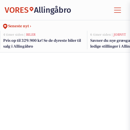
VORES
Allingåbro
Seneste nyt ›
4 timer siden |
BILER
6 timer siden |
JOBNYT
Pris op til 329.900 kr! Se de dyreste biler til
Savner du nye græsga
salg i Allingåbro
ledige stillinger i Al