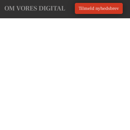
OM VORES DIGITAL
Tilmeld nyhedsbrev
Om os
For annoncører
Vilkår og Privatlivspolitik
Kontakt VORES Digital
Administrer samtykke
GENVEJE
Seneste nyt fra Allingåbro
Vores lokale erhverv
Kalenderen for Allingåbro
Fakta om Allingåbro
Erhvervsartikler