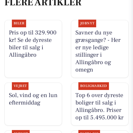
FLERE ARTIKLER
BILER
JOBNYT
Pris op til 329.900
Savner du nye
kr! Se de dyreste
græsgange? - Her
biler til salg i
er nye ledige
Allingåbro
stillinger i
Allingåbro og
omegn
VEJRET
BOLIGMARKED
Sol, vind og en lun
Top 6 over dyreste
eftermiddag
boliger til salg i
Allingåbro. Priser
op til 5.495.000 kr