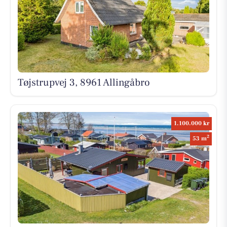
Tøjstrupvej 3, 8961 Allingåbro
1.100.000 kr
2
53 m