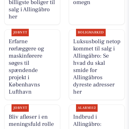
billigste boliger til
omegn
salg i Allingåbro
her
JOBNYT
BOLIGMARKED
Erfarne
Luksusbolig netop
rørlæggere og
kommet til salg i
maskinførere
Allingåbro: Se
søges til
hvad du skal
spændende
smide for
projekt i
Allingåbros
Københavns
dyreste adresser
Lufthavn
her
JOBNYT
ALARM112
Bliv afløser i en
Indbrud i
meningsfuld rolle
Allingåbro: