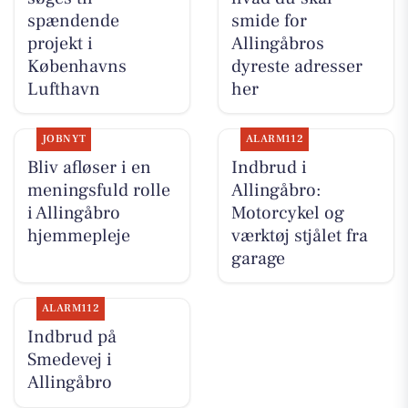
spændende
smide for
projekt i
Allingåbros
Københavns
dyreste adresser
Lufthavn
her
JOBNYT
ALARM112
Bliv afløser i en
Indbrud i
meningsfuld rolle
Allingåbro:
i Allingåbro
Motorcykel og
hjemmepleje
værktøj stjålet fra
garage
ALARM112
Indbrud på
Smedevej i
Allingåbro