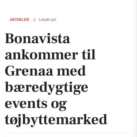
Bonavista ankommer til Grenaa med bæredygtige events og tøjbytte
ARTIKLER
Lokalt nyt
Bonavista
ankommer til
Grenaa med
bæredygtige
events og
tøjbyttemarked