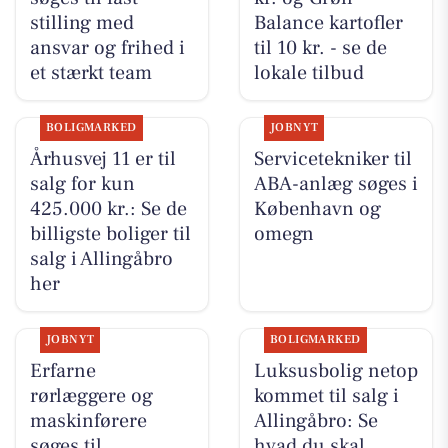
stilling med
Balance kartofler
ansvar og frihed i
til 10 kr. - se de
et stærkt team
lokale tilbud
BOLIGMARKED
JOBNYT
Århusvej 11 er til
Servicetekniker til
salg for kun
ABA-anlæg søges i
425.000 kr.: Se de
København og
billigste boliger til
omegn
salg i Allingåbro
her
JOBNYT
BOLIGMARKED
Erfarne
Luksusbolig netop
rørlæggere og
kommet til salg i
maskinførere
Allingåbro: Se
søges til
hvad du skal