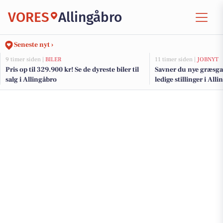
VORES
Allingåbro
Seneste nyt ›
9 timer siden |
BILER
11 timer siden |
JOBNYT
Pris op til 329.900 kr! Se de dyreste biler til
Savner du nye græsga
salg i Allingåbro
ledige stillinger i Al