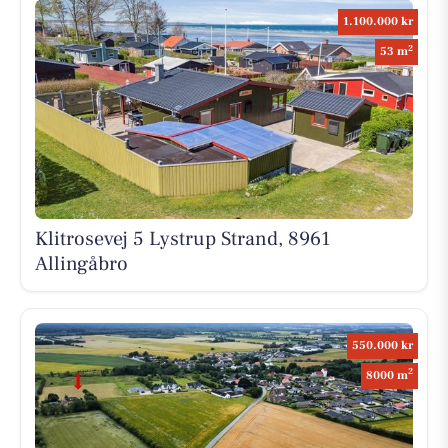
1.100.000 kr
2
53 m
Klitrosevej 5 Lystrup Strand, 8961
Allingåbro
550.000 kr
2
8000 m