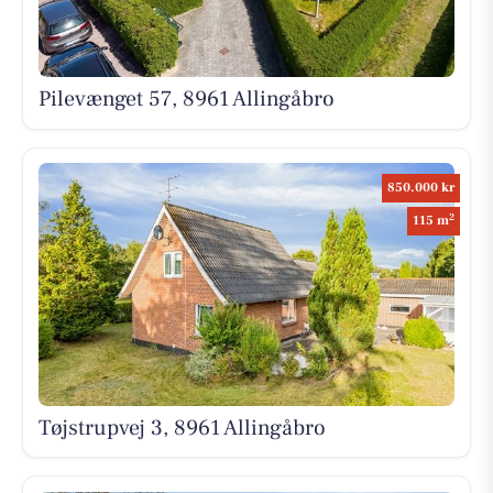
Pilevænget 57, 8961 Allingåbro
850.000 kr
2
115 m
Tøjstrupvej 3, 8961 Allingåbro