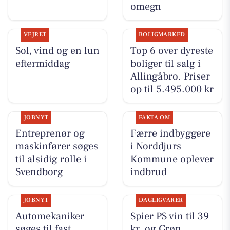
omegn
VEJRET
BOLIGMARKED
Sol, vind og en lun
Top 6 over dyreste
eftermiddag
boliger til salg i
Allingåbro. Priser
op til 5.495.000 kr
JOBNYT
FAKTA OM
Entreprenør og
Færre indbyggere
maskinfører søges
i Norddjurs
til alsidig rolle i
Kommune oplever
Svendborg
indbrud
JOBNYT
DAGLIGVARER
Automekaniker
Spier PS vin til 39
søges til fast
kr. og Grøn