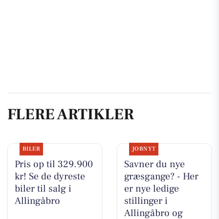
FLERE ARTIKLER
BILER
JOBNYT
Pris op til 329.900
Savner du nye
kr! Se de dyreste
græsgange? - Her
biler til salg i
er nye ledige
Allingåbro
stillinger i
Allingåbro og