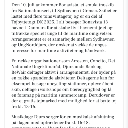
Den 10. juli ankommer Bonavista, et smukt træskib
fra Nationalmuseet, til Sydhavnen i Grenaa. Skibet er
lastet med flere tons vintagetøj og er en del af
Tøjbyttetogt DK 2025. I alt besøger Bonavista 13
havne i Danmark for at skabe liv i havnemiljøet og
tiltrække specielt unge til de maritime omgivelser.
Arrangementet er et samarbejde mellem Sydhavnen
og UngNorddjurs, der ønsker at vække de unges
interesse for maritime aktiviteter og håndværk.
En række organisationer som Arresten, Concito, Det
Nationale Ungeklimaråd, Djurslands Bank og
ReWair deltager aktivt i arrangementet, der byder på
en række spændende aktiviteter. Deltagerne kan for
eksempel besøge upcycling-stationer, opleve åbent
skib, deltage i workshops om bæredygtighed og få
en forsmag på maritim summercamp. Derudover er
der et gratis tøjmarked med mulighed for at bytte tøj
fra kl. 13-16.
Musikdage Djurs sørger for en musikalsk afslutning
på dagen med optrædener fra kl. 16-18.