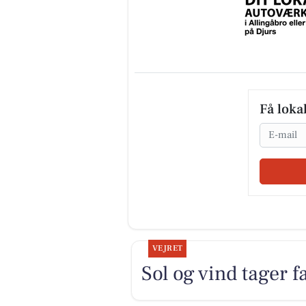
Få loka
Email
VEJRET
Sol og vind tager fa