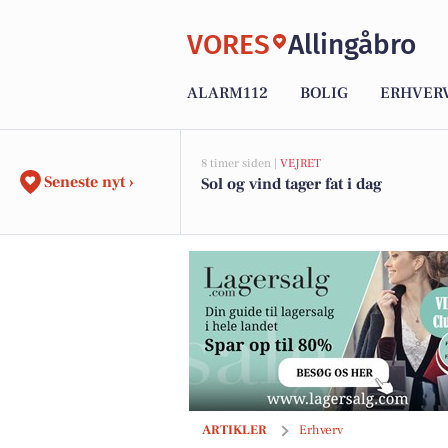
VORES
Allingåbro
ALARM112
BOLIG
ERHVER
8 timer siden |
VEJRET
Seneste nyt ›
Sol og vind tager fat i dag
CLUB BELLA – Oplevelser og fællesska
ARTIKLER
Erhverv