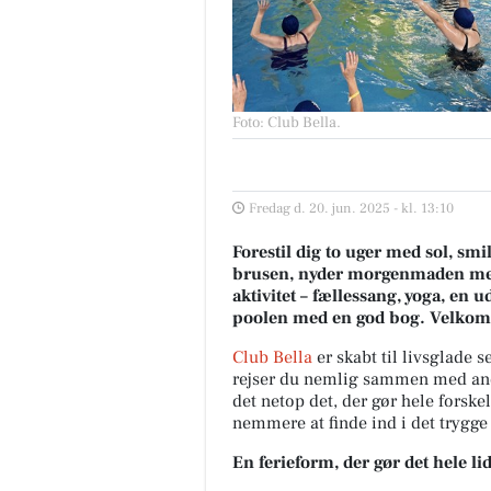
Foto: Club Bella
.
Fredag d. 20. jun. 2025 - kl. 13:10
Forestil dig to uger med sol, smi
brusen, nyder morgenmaden med
aktivitet – fællessang, yoga, en 
poolen med en god bog. Velkomm
Club Bella
er skabt til livsglade 
rejser du nemlig sammen med and
det netop det, der gør hele forske
nemmere at finde ind i det trygge
En ferieform, der gør det hele l