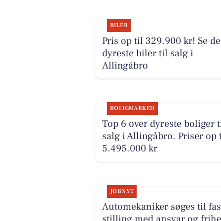
BILER
Pris op til 329.900 kr! Se de
dyreste biler til salg i
Allingåbro
BOLIGMARKED
Top 6 over dyreste boliger t
salg i Allingåbro. Priser op t
5.495.000 kr
JOBNYT
Automekaniker søges til fas
stilling med ansvar og frihe