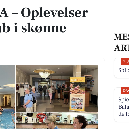
 – Oplevelser
ab i skønne
ME
AR
VE
Sol 
DA
Spie
Bala
de l