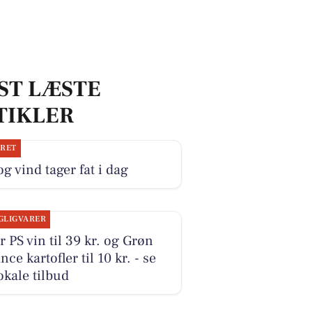
ST LÆSTE
TIKLER
JRET
og vind tager fat i dag
GLIGVARER
r PS vin til 39 kr. og Grøn
nce kartofler til 10 kr. - se
okale tilbud