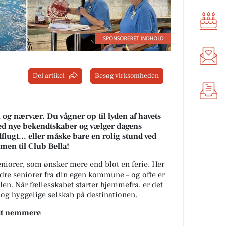
Del artikel
Besøg virksomheden
l og nærvær. Du vågner op til lyden af havets
 nye bekendtskaber og vælger dagens
udflugt… eller måske bare en rolig stund ved
en til Club Bella!
seniorer, som ønsker mere end blot en ferie. Her
re seniorer fra din egen kommune – og ofte er
llen. Når fællesskabet starter hjemmefra, er det
 og hyggelige selskab på destinationen.
idt nemmere