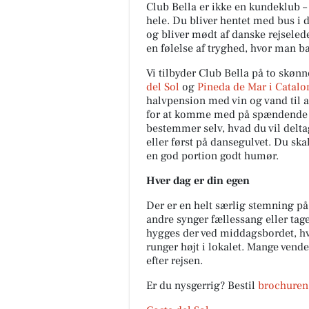
Club Bella er ikke en kundeklub – 
hele. Du bliver hentet med bus i 
og bliver mødt af danske rejsele
en følelse af tryghed, hvor man b
Vi tilbyder Club Bella på to skønn
del Sol
og
Pineda de Mar i Catalo
halvpension med vin og vand til a
for at komme med på spændende u
bestemmer selv, hvad du vil deltag
eller først på dansegulvet. Du sk
en god portion godt humør.
Hver dag er din egen
Der er en helt særlig stemning på
andre synger fællessang eller tage
hygges der ved middagsbordet, hvo
runger højt i lokalet. Mange ven
efter rejsen.
Er du nysgerrig? Bestil
brochuren