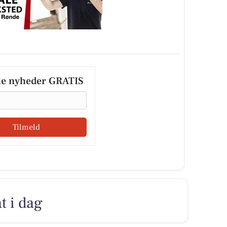
le nyheder GRATIS
Tilmeld
t i dag