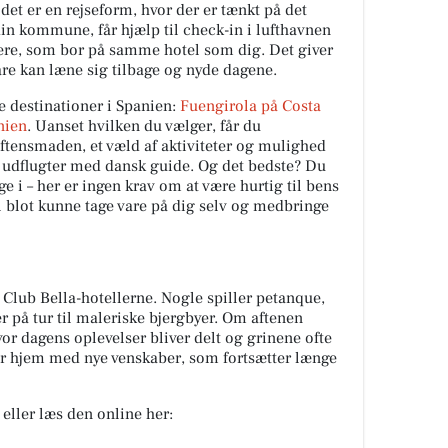
det er en rejseform, hvor der er tænkt på det
din kommune, får hjælp til check-in i lufthavnen
dere, som bor på samme hotel som dig. Det giver
are kan læne sig tilbage og nyde dagene.
e destinationer i Spanien:
Fuengirola på Costa
nien
. Uanset hvilken du vælger, får du
ftensmaden, et væld af aktiviteter og mulighed
dflugter med dansk guide. Og det bedste? Du
e i – her er ingen krav om at være hurtig til bens
al blot kunne tage vare på dig selv og medbringe
 Club Bella-hotellerne. Nogle spiller petanque,
r på tur til maleriske bjergbyer. Om aftenen
r dagens oplevelser bliver delt og grinene ofte
der hjem med nye venskaber, som fortsætter længe
eller læs den online her: