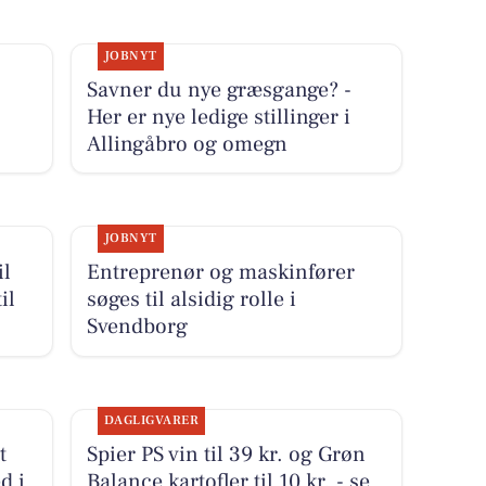
JOBNYT
Savner du nye græsgange? -
Her er nye ledige stillinger i
Allingåbro og omegn
JOBNYT
il
Entreprenør og maskinfører
il
søges til alsidig rolle i
Svendborg
DAGLIGVARER
t
Spier PS vin til 39 kr. og Grøn
d i
Balance kartofler til 10 kr. - se