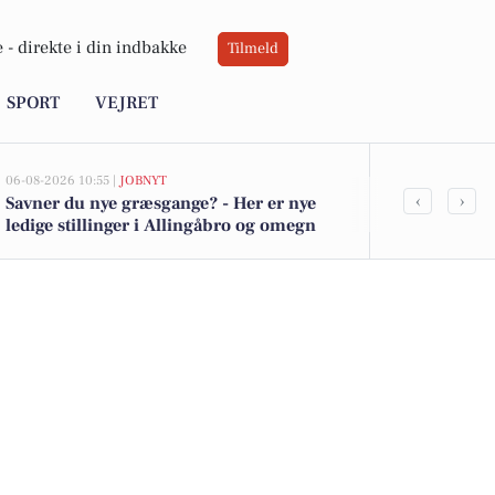
 -
direkte i din indbakke
Tilmeld
SPORT
VEJRET
06-08-2026 10:55 |
JOBNYT
05-08-2026 13:00
‹
›
Savner du nye græsgange? - Her er nye
Top 6 over dy
ledige stillinger i Allingåbro og omegn
Allingåbro. 