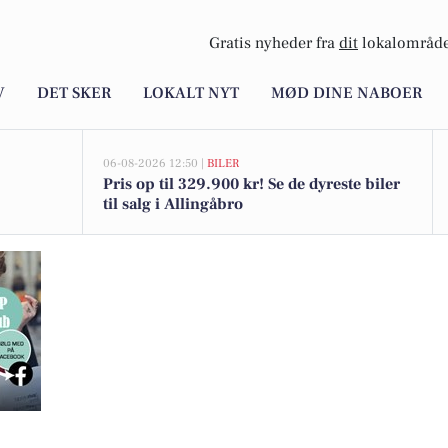
Gratis nyheder fra
dit
lokalområde
V
DET SKER
LOKALT NYT
MØD DINE NABOER
06-08-2026 12:50 |
BILER
Pris op til 329.900 kr! Se de dyreste biler
til salg i Allingåbro
b i skønne Spanien