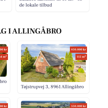
de lokale tilbud
LG I ALLINGÅBRO
00 kr
850.000 kr
2
2
64 m
115 m
åbro
Tøjstrupvej 3, 8961 Allingåbro
00 kr
550.000 kr