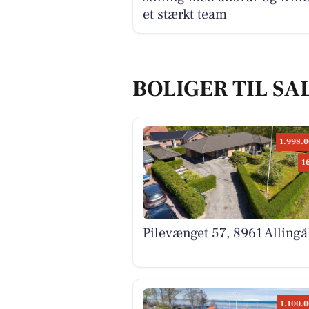
et stærkt team
BOLIGER TIL SA
1.998.0
1
Pilevænget 57, 8961 Alling
1.100.0