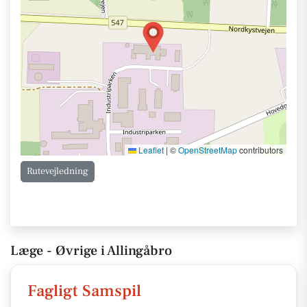
Leaflet
|
©
OpenStreetMap
contributors
Rutevejledning
Læge - Øvrige i Allingåbro
Fagligt Samspil