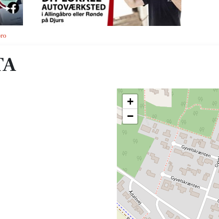
bro
TA
+
−