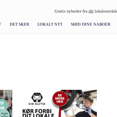
Gratis nyheder fra
dit
lokalområde
V
DET SKER
LOKALT NYT
MØD DINE NABOER