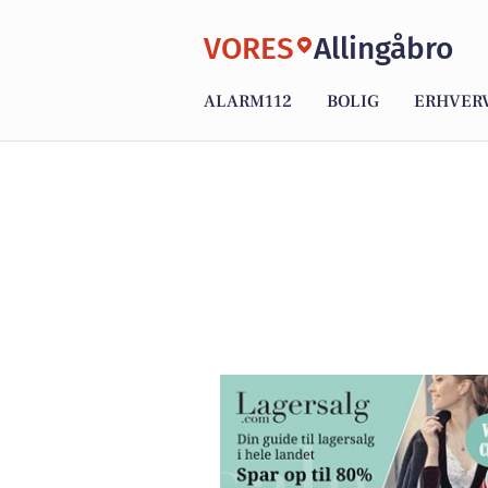
VORES
Allingåbro
ALARM112
BOLIG
ERHVER