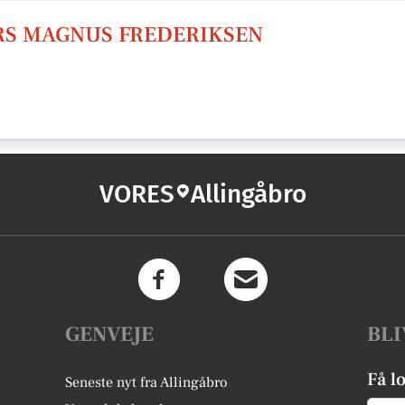
RS MAGNUS FREDERIKSEN
VORES
Allingåbro
GENVEJE
BLI
Få l
Seneste nyt fra Allingåbro