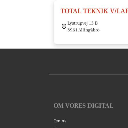
TOTAL TEKNIK V/LA
Lystrupvej 13 B
8961 Allingåbro
OM VORES DIGITAL
Om os