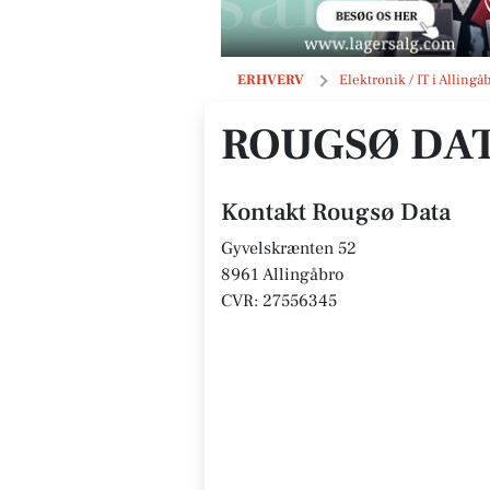
Rougsø Data
ERHVERV
Elektronik / IT i Allingå
ROUGSØ DA
Kontakt Rougsø Data
Gyvelskrænten 52
8961 Allingåbro
CVR: 27556345