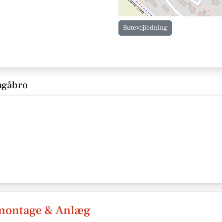
Rutevejledning
ingåbro
montage & Anlæg