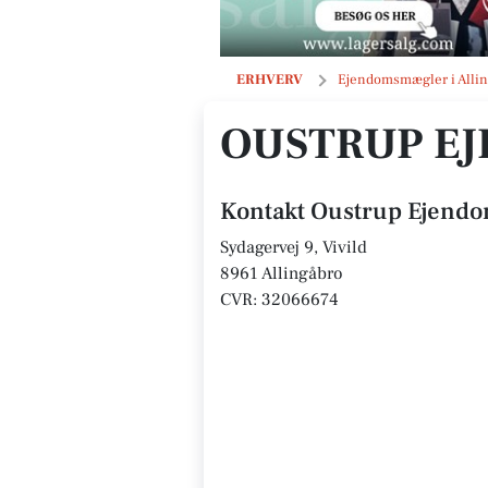
Oustrup Ejendomme ApS
ERHVERV
Ejendomsmægler i Alli
OUSTRUP E
Kontakt Oustrup Ejend
Sydagervej 9, Vivild
8961 Allingåbro
CVR: 32066674