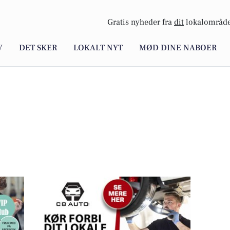
Gratis nyheder fra
dit
lokalområde
V
DET SKER
LOKALT NYT
MØD DINE NABOER