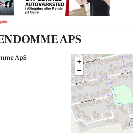
ngåbro
JENDOMME APS
omme ApS
+
−