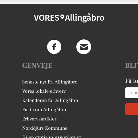
VORES
Allingåbro
GENVEJE
BLI
Få l
Seneste nyt fra Allingåbro
Email
Vores lokale erhverv
Kalenderen for Allingåbro
Fakta om Allingåbro
Erhvervsartikler
Norddjurs Kommune
Få en gratis salgsvurdering