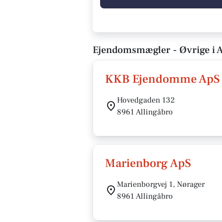
Ejendomsmægler - Øvrige i A
KKB Ejendomme ApS
Hovedgaden 132
8961 Allingåbro
Marienborg ApS
Marienborgvej 1, Nørager
8961 Allingåbro